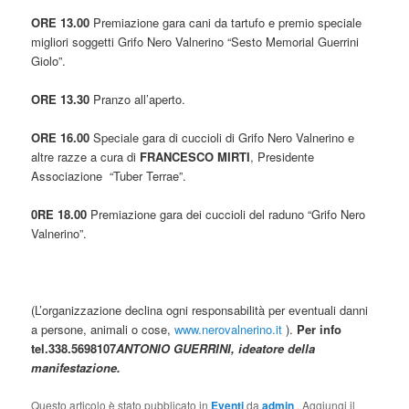
ORE 13.00
Premiazione gara cani da tartufo e premio speciale
migliori soggetti Grifo Nero Valnerino “Sesto Memorial Guerrini
Giolo”.
ORE 13.30
Pranzo all’aperto.
ORE 16.00
Speciale gara di cuccioli di Grifo Nero Valnerino e
altre razze a cura di
FRANCESCO MIRTI
, Presidente
Associazione “Tuber Terrae”.
0RE 18.00
Premiazione gara dei cuccioli del raduno “Grifo Nero
Valnerino”.
(L’organizzazione declina ogni responsabilità per eventuali danni
a persone, animali o cose,
www.nerovalnerino.it
).
Per info
tel.338.5698107
ANTONIO GUERRINI, ideatore della
manifestazione.
Questo articolo è stato pubblicato in
Eventi
da
admin
. Aggiungi il