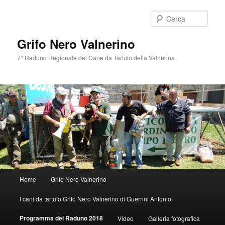
Cerca
Grifo Nero Valnerino
7° Raduno Regionale del Cane da Tartufo della Valnerina
Menù
Home
Grifo Nero Valnerino
Vai
principale
I cani da tartufo Grifo Nero Valnerino di Guerrini Antonio
al
Programma del Raduno 2018
Video
Galleria fotografica
contenuto