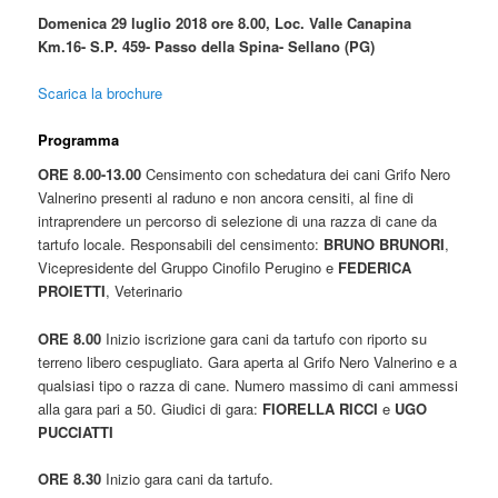
Domenica 29 luglio 2018 ore 8.00, Loc. Valle Canapina
Km.16- S.P. 459- Passo della Spina- Sellano (PG)
Scarica la brochure
Programma
ORE 8.00-13.00
Censimento con schedatura dei cani Grifo Nero
Valnerino presenti al raduno e non ancora censiti, al fine di
intraprendere un percorso di selezione di una razza di cane da
tartufo locale. Responsabili del censimento:
BRUNO BRUNORI
,
Vicepresidente del Gruppo Cinofilo Perugino e
FEDERICA
PROIETTI
, Veterinario
ORE 8.00
Inizio iscrizione gara cani da tartufo con riporto su
terreno libero cespugliato. Gara aperta al Grifo Nero Valnerino e a
qualsiasi tipo o razza di cane. Numero massimo di cani ammessi
alla gara pari a 50. Giudici di gara:
FIORELLA RICCI
e
UGO
PUCCIATTI
ORE 8.30
Inizio gara cani da tartufo.